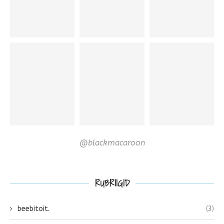
@blackmacaroon
RUBRIIGID
beebitoit.
(3)