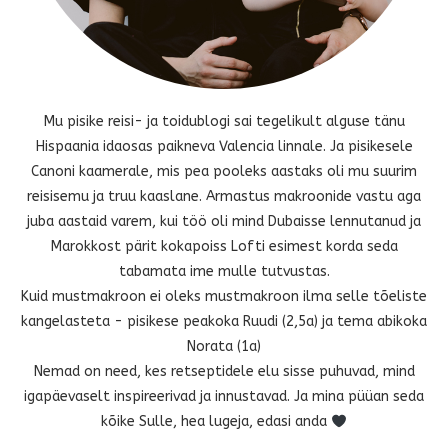
Mu pisike reisi- ja toidublogi sai tegelikult alguse tänu
Hispaania idaosas paikneva Valencia linnale. Ja pisikesele
Canoni kaamerale, mis pea pooleks aastaks oli mu suurim
reisisemu ja truu kaaslane. Armastus makroonide vastu aga
juba aastaid varem, kui töö oli mind Dubaisse lennutanud ja
Marokkost pärit kokapoiss Lofti esimest korda seda
tabamata ime mulle tutvustas.
Kuid mustmakroon ei oleks mustmakroon ilma selle tõeliste
kangelasteta - pisikese peakoka Ruudi (2,5a) ja tema abikoka
Norata (1a)
Nemad on need, kes retseptidele elu sisse puhuvad, mind
igapäevaselt inspireerivad ja innustavad. Ja mina püüan seda
kõike Sulle, hea lugeja, edasi anda