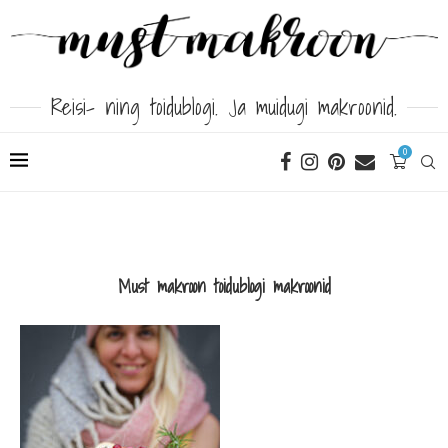
Reisi- ning toidublogi. Ja muidugi makroonid.
0
Must makroon toidublogi makroonid