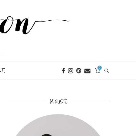
T.
0
MINUST.