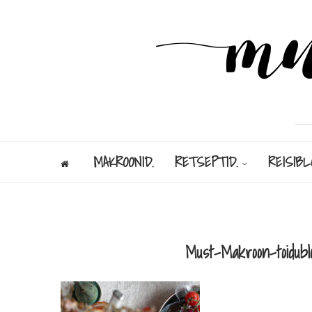
MAKROONID.
RETSEPTID.
REISIBL
Must-Makroon-toidublo