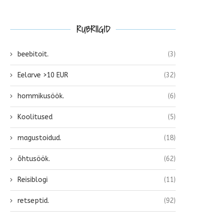
RUBRIIGID
beebitoit.
(3)
Eelarve >10 EUR
(32)
hommikusöök.
(6)
Koolitused
(5)
magustoidud.
(18)
õhtusöök.
(62)
Reisiblogi
(11)
retseptid.
(92)