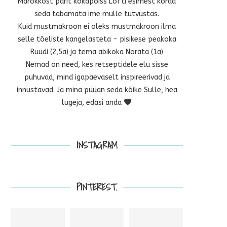
Marokkost pärit kokapoiss Lofti esimest korda
seda tabamata ime mulle tutvustas.
Kuid mustmakroon ei oleks mustmakroon ilma
selle tõeliste kangelasteta - pisikese peakoka
Ruudi (2,5a) ja tema abikoka Norata (1a)
Nemad on need, kes retseptidele elu sisse
puhuvad, mind igapäevaselt inspireerivad ja
innustavad. Ja mina püüan seda kõike Sulle, hea
lugeja, edasi anda
INSTAGRAM
PINTEREST.