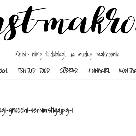
Reisi- ning toidublogi. Ja muidugi makroonid.
OGI.
TEHTUD TÖÖD.
SÕBRAD.
HINNAKIRI.
KONTAK
gi-gnocchi-verivorstiga.jpg-1