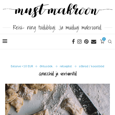
Reisi- ning toidublogi. Ja muidugi makroonid.
0
Eelarve >10 EUR
õhtusöök.
retseptid.
sõbrad / koostööd
Gnocchid ja verivorstid