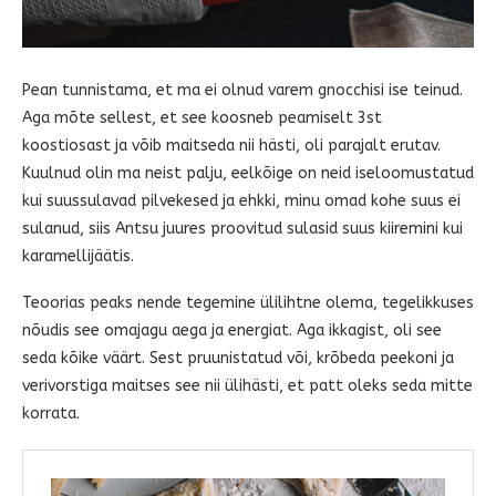
Pean tunnistama, et ma ei olnud varem gnocchisi ise teinud.
Aga mõte sellest, et see koosneb peamiselt 3st
koostiosast ja võib maitseda nii hästi, oli parajalt erutav.
Kuulnud olin ma neist palju, eelkõige on neid iseloomustatud
kui suussulavad pilvekesed ja ehkki, minu omad kohe suus ei
sulanud, siis Antsu juures proovitud sulasid suus kiiremini kui
karamellijäätis.
Teoorias peaks nende tegemine ülilihtne olema, tegelikkuses
nõudis see omajagu aega ja energiat. Aga ikkagist, oli see
seda kõike väärt. Sest pruunistatud või, krõbeda peekoni ja
verivorstiga maitses see nii ülihästi, et patt oleks seda mitte
korrata.