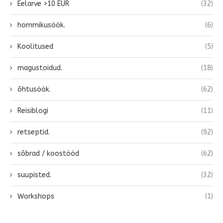
Eelarve >10 EUR
(32)
hommikusöök.
(6)
Koolitused
(5)
magustoidud.
(18)
õhtusöök.
(62)
Reisiblogi
(11)
retseptid.
(92)
sõbrad / koostööd
(62)
suupisted.
(32)
Workshops
(1)