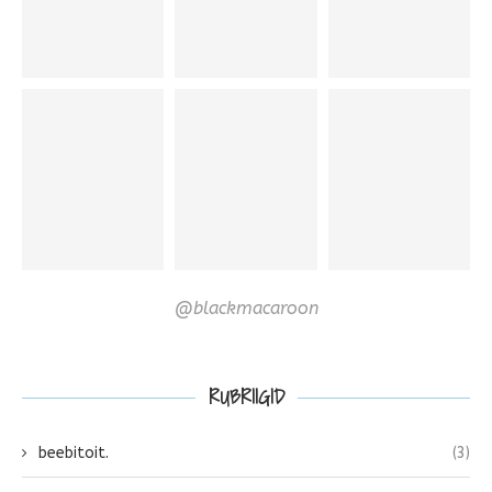
@blackmacaroon
RUBRIIGID
beebitoit.
(3)