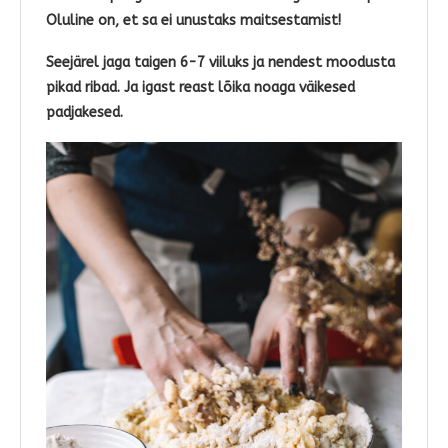
Oluline on, et sa ei unustaks maitsestamist!
Seejärel jaga taigen 6-7 viiluks ja nendest moodusta
pikad ribad. Ja igast reast lõika noaga väikesed
padjakesed.