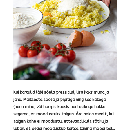
Kui kartulid läbi sõela pressitud, lisa kaks muna ja
jahu. Maitsesta soola ja pipraga ning kas kätega
(nagu mina) või hoopis kausis puulusikaga hakka
segama, et moodustuks taigen. Ära heida meelt, kui
taigen kohe ei moodustu, ettevaatlikult sõtku ja
luban. et peagi moodustub täitsa taigna moodi pall.