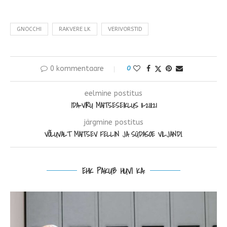
GNOCCHI
RAKVERE LK
VERIVORSTID
0 kommentaare
0
eelmine postitus
IDA-VIRU MAITSESEIKLUS 11-21.11.21
järgmine postitus
VÕLUVALT MAITSEV FELLIN JA SÜDASOE VILJANDI.
EHK PAKUB HUVI KA: