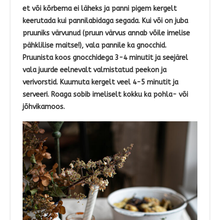
et või kõrbema ei läheks ja panni pigem kergelt
keerutada kui pannilabidaga segada. Kui või on juba
pruuniks värvunud (pruun värvus annab võile imelise
pähklilise maitse!), vala pannile ka gnocchid.
Pruunista koos gnocchidega 3-4 minutit ja seejärel
vala juurde eelnevalt valmistatud peekon ja
verivorstid. Kuumuta kergelt veel 4-5 minutit ja
serveeri. Roaga sobib imeliselt kokku ka pohla- või
jõhvikamoos.