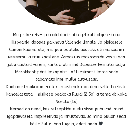
Mu pisike reisi- ja toidublogi sai tegelikult alguse tänu
Hispaania idaosas paikneva Valencia linnale. Ja pisikesele
Canoni kaamerale, mis pea pooleks aastaks oli mu suurim
reisisemu ja truu kaaslane. Armastus makroonide vastu aga
juba aastaid varem, kui töö oli mind Dubaisse lennutanud ja
Marokkost pärit kokapoiss Lofti esimest korda seda
tabamata ime mulle tutvustas.
Kuid mustmakroon ei oleks mustmakroon ilma selle tõeliste
kangelasteta - pisikese peakoka Ruudi (2,5a) ja tema abikoka
Norata (1a)
Nemad on need, kes retseptidele elu sisse puhuvad, mind
igapäevaselt inspireerivad ja innustavad. Ja mina püüan seda
kõike Sulle, hea lugeja, edasi anda