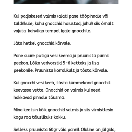
Kui padjakesed valmis (alati pane tööpinnale või
taldrikule, kuhu gnocchid hoiustad, jahu!) siis õrnalt
vajuta kahvliga tempel igale gnocchile.
Jäta hetkel gnocchid kõrvale.
Pane suure potiga vesi keema ja pruunista pannil
peekon. Lõika verivorstid 5-6 kettaks ja lisa
peekonile. Pruunista korralikult ja tõsta kõrvale.
Kui gnocchi vesi keeb, tõsta kümmekond gnocchit
keevasse vette. Gnocchid on valmis kui need
hakkavad pinnale tõusma.
Mina keetsin kõik gnocchid valmis ja siis viimistlesin
kogu roa täiuslikuks kokku.
Selleks pruunista 60gr võid pannil OIuline on jälgida,