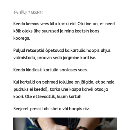
INSTRUKTSIOONID.
Keeda keevas vees kilo kartuleid. Oluline on, et need
kõik oleks ühe suurused ja mina keetsin koos
koorega.
Paljud retseptid õpetavad ka kartulid hoopis ahjus
valmistada, proovin seda järgmine kord ise.
Keeda kindlasti kartulid soolases vees.
Kui kartulid on pehmed (oluline on jälgida, et sa neid
pudruks ei keeda!), torka ühe kaupa kahvli otsa ja
koori. Ole ettevaatlik, kuum kartul!
Seejärel pressi läbi sõela või hoopis riivi.