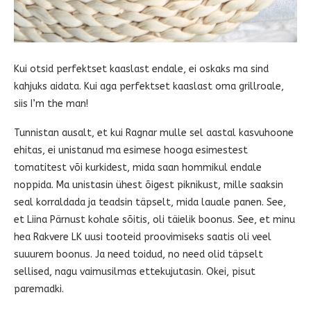
Kui otsid perfektset kaaslast endale, ei oskaks ma sind
kahjuks aidata. Kui aga perfektset kaaslast oma grillroale,
siis I’m the man!
Tunnistan ausalt, et kui Ragnar mulle sel aastal kasvuhoone
ehitas, ei unistanud ma esimese hooga esimestest
tomatitest või kurkidest, mida saan hommikul endale
noppida. Ma unistasin ühest õigest piknikust, mille saaksin
seal korraldada ja teadsin täpselt, mida lauale panen. See,
et Liina Pärnust kohale sõitis, oli täielik boonus. See, et minu
hea Rakvere LK uusi tooteid proovimiseks saatis oli veel
suuurem boonus. Ja need toidud, no need olid täpselt
sellised, nagu vaimusilmas ettekujutasin. Okei, pisut
paremadki.