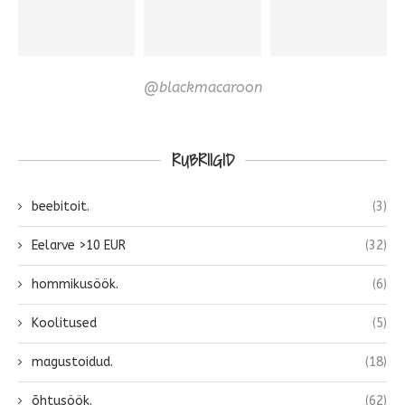
@blackmacaroon
RUBRIIGID
beebitoit.
(3)
Eelarve >10 EUR
(32)
hommikusöök.
(6)
Koolitused
(5)
magustoidud.
(18)
õhtusöök.
(62)