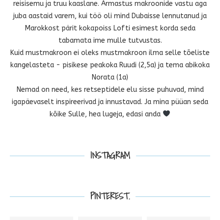
reisisemu ja truu kaaslane. Armastus makroonide vastu aga
juba aastaid varem, kui töö oli mind Dubaisse lennutanud ja
Marokkost pärit kokapoiss Lofti esimest korda seda
tabamata ime mulle tutvustas.
Kuid mustmakroon ei oleks mustmakroon ilma selle tõeliste
kangelasteta - pisikese peakoka Ruudi (2,5a) ja tema abikoka
Norata (1a)
Nemad on need, kes retseptidele elu sisse puhuvad, mind
igapäevaselt inspireerivad ja innustavad. Ja mina püüan seda
kõike Sulle, hea lugeja, edasi anda
INSTAGRAM
PINTEREST.