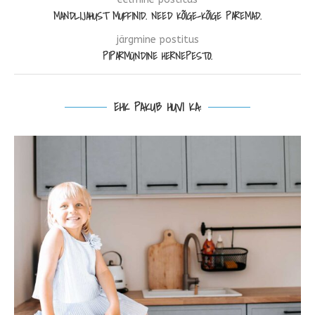
MANDLIJAHUST MUFFINID. NEED KÕIGE-KÕIGE PAREMAD.
järgmine postitus
PIPARMÜNDINE HERNEPESTO.
EHK PAKUB HUVI KA: