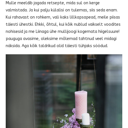
Mulle meeldib jagada retsepte, mida sul on kerge
valmistada. Ja kui palju külalisi on tulemas, siis seda enam.
Kui rahavast on rohkem, vali kaks lillkapsapead, meile piisas
täiesti ühestki. Ehkki, õhtul, kui kõik nublud vaikselt voodites
nohisesid ja me Liinaga ühe mullijoogi kogemata hiigelsuure!
pauguga avasime, oleksime mõlemad tahtnud veel midagi
näksida. Aga kõik taldrikud olid täiesti tühjaks söödud.