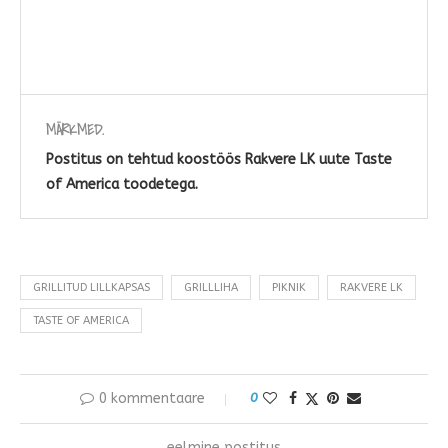
MÄRKMED.
Postitus on tehtud koostöös Rakvere LK uute Taste
of America toodetega.
GRILLITUD LILLKAPSAS
GRILLLIHA
PIKNIK
RAKVERE LK
TASTE OF AMERICA
0 kommentaare
0
eelmine postitus