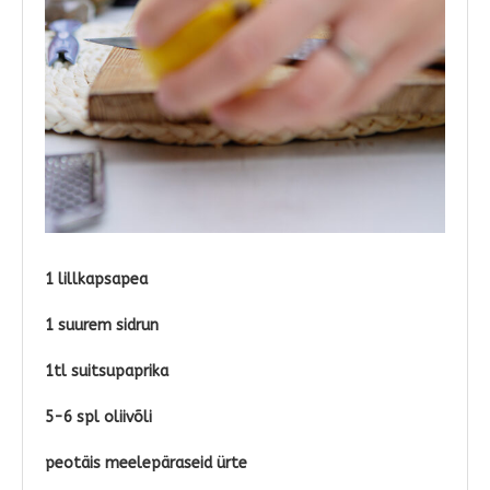
1 lillkapsapea
1 suurem sidrun
1tl suitsupaprika
5-6 spl oliivõli
peotäis meelepäraseid ürte