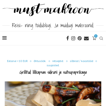
Reisi- ning toidublogi. Ja muidugi makroonid.
0
Eelarve >10 EUR
õhtusöök.
retseptid.
sõbrad / koostööd
suupisted.
Grillitud lillkapsas sidruni ja suitsupaprikaga