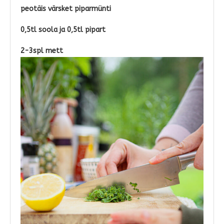
peotäis värsket piparmünti
0,5tl soola ja 0,5tl pipart
2-3spl mett