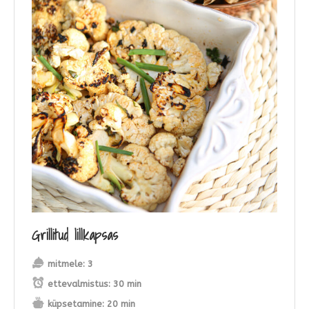
Grillitud lillkapsas
mitmele:
3
ettevalmistus:
30 min
küpsetamine:
20 min