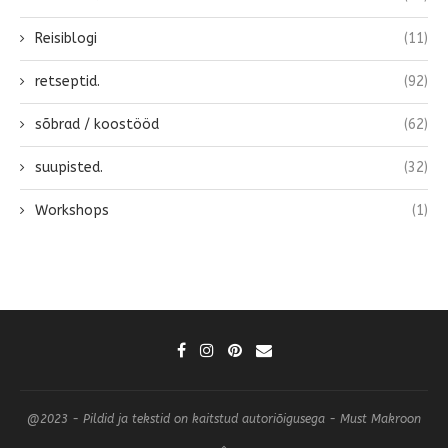
Reisiblogi
(11)
retseptid.
(92)
sõbrad / koostööd
(62)
suupisted.
(32)
Workshops
(1)
@2023 - Pildid ja tekstid on kaitstud autoriõigusega - Must Makroon