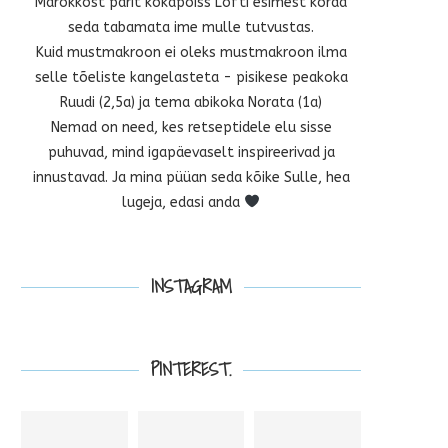
Marokkost pärit kokapoiss Lofti esimest korda
seda tabamata ime mulle tutvustas.
Kuid mustmakroon ei oleks mustmakroon ilma
selle tõeliste kangelasteta - pisikese peakoka
Ruudi (2,5a) ja tema abikoka Norata (1a)
Nemad on need, kes retseptidele elu sisse
puhuvad, mind igapäevaselt inspireerivad ja
innustavad. Ja mina püüan seda kõike Sulle, hea
lugeja, edasi anda
INSTAGRAM
PINTEREST.