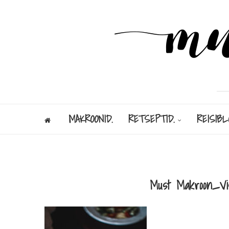
MAKROONID.
RETSEPTID.
REISIBL
Must Makroon_Visit