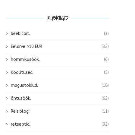
RUBRIIGID
beebitoit.
(3)
Eelarve >10 EUR
(32)
hommikusöök.
(6)
Koolitused
(5)
magustoidud.
(18)
õhtusöök.
(62)
Reisiblogi
(11)
retseptid.
(92)