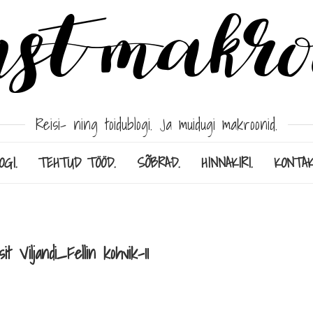
Reisi- ning toidublogi. Ja muidugi makroonid.
OGI.
TEHTUD TÖÖD.
SÕBRAD.
HINNAKIRI.
KONTAK
 Viljandi_Fellin kohvik-11