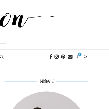
T.
0
MINUST.