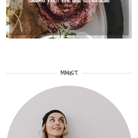
Salaamist rosett ehk ideid suupistelauale
MINUST.