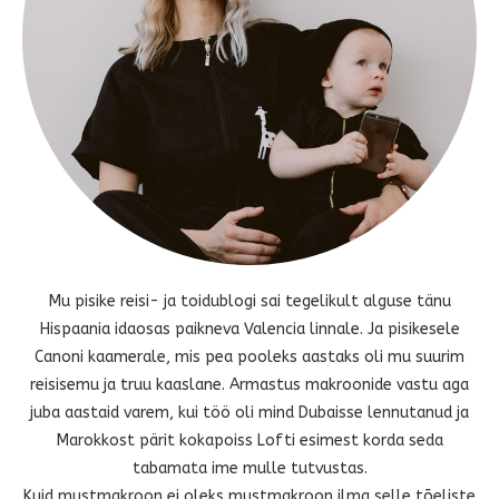
Mu pisike reisi- ja toidublogi sai tegelikult alguse tänu
Hispaania idaosas paikneva Valencia linnale. Ja pisikesele
Canoni kaamerale, mis pea pooleks aastaks oli mu suurim
reisisemu ja truu kaaslane. Armastus makroonide vastu aga
juba aastaid varem, kui töö oli mind Dubaisse lennutanud ja
Marokkost pärit kokapoiss Lofti esimest korda seda
tabamata ime mulle tutvustas.
Kuid mustmakroon ei oleks mustmakroon ilma selle tõeliste