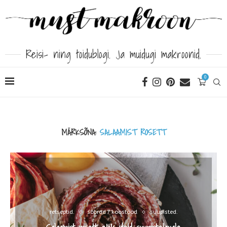
Reisi- ning toidublogi. Ja muidugi makroonid.
0
MÄRKSÕNA:
SALAAMIST ROSETT
retseptid.
sõbrad / koostööd
suupisted.