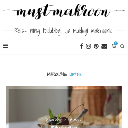
Reisi- ning toidublogi. Ja muidugi makroonid.
0
MÄRKSÕNA:
LIHTNE
õhtusöök.
retseptid.