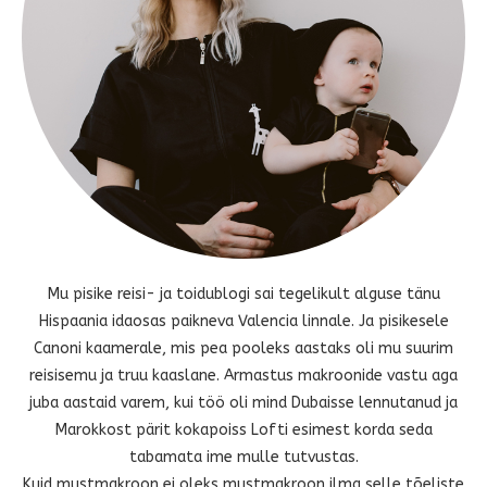
Mu pisike reisi- ja toidublogi sai tegelikult alguse tänu
Hispaania idaosas paikneva Valencia linnale. Ja pisikesele
Canoni kaamerale, mis pea pooleks aastaks oli mu suurim
reisisemu ja truu kaaslane. Armastus makroonide vastu aga
juba aastaid varem, kui töö oli mind Dubaisse lennutanud ja
Marokkost pärit kokapoiss Lofti esimest korda seda
tabamata ime mulle tutvustas.
Kuid mustmakroon ei oleks mustmakroon ilma selle tõeliste